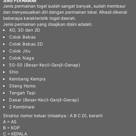
JENIS
PERMAINAN
Jenis permainan togel sudah sangat banyak, sudah membaur
dan menyesuaikan diri dengan permainan lokal. Alhasil dikenal
beberapa karakteristik togel daerah.
Jenis permainan yang disajikan disini adalah:
4D, 3D dan 2D
Colok Bebas
Colok Bebas 2D
Colok Jitu
Colok Naga
50-50 (Besar-Kecil-Ganjil-Genap)
Shio
Kembang Kempis
Silang Homo
Tengah Tepi
Dasar (Besar-Kecil-Ganjil-Genap)
2 Kombinasi
Struktur nomor keluar (misalnya : A B C D), berarti:
A = AS
B = KOP
C = KEPALA