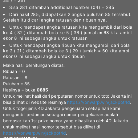
38 ) = 281
Sisa 281 ditambah additional number (04) = 285
Dari hasil 285, didapatkan 2 angka puluhan 85 tersebut.
Setelah itu dicari angka ratusan dan ribuan nya.
Untuk mendapat angka ratusan kita mengambil dari bola
ke 4 ( 32 ) ditambah bola ke 5 ( 36 ) jumlah = 68 kita ambil
ekor 8 ini sebagai angka untuk ratusan
Untuk mendapat angka ribuan kita mengambil dari bola
ke 2 ( 21 ) ditambah bola ke 3 ( 29 ) jumlah = 50 kita ambil
ekor 0 ini sebagai angka untuk ribuan
Maka hasil perhitungan diatas:
Ribuan = 0
Ratusan = 8
Puluhan = 85
Hasilnya = buka
0885
Untuk melihat hasil dari perputaran nomor untuk toto Jakarta ini
bisa dilihat di website resminya
https://vpnwarp.win/jackpot4d
.
Untuk togel jenis 4D Jakarta pengeluaran setiap hari kami
mengambil pedoman sebagai nomor pengeluaran adalah
berdasar kan 1st prize nomor yang dihasilkan oleh 4D Jakarta
untuk melihat hasil nomor tersebut bisa dilihat di
https://vpnwarp.win/jackpot4d
.