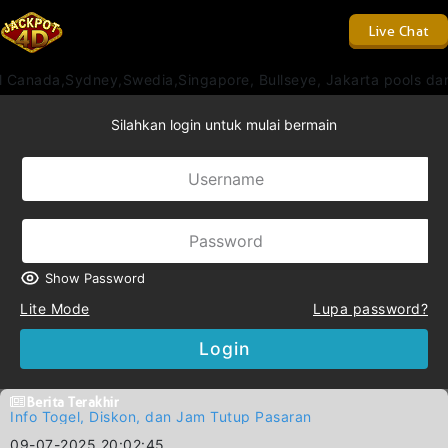
Live Chat
anada,Sydney,Swedia,Singapore, Bullseye, Jakarta pools dan 
Silahkan login untuk mulai bermain
Show Password
Lite Mode
Lupa password?
Login
Berita Terakhir
Info Togel, Diskon, dan Jam Tutup Pasaran
09-07-2025 20:02:45