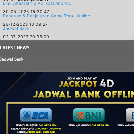
Link Alternatif & Aplikasi Android
30-05-2025 15:30:47
Panduan & Penjelasan Game Togel Online
26-12-2023 10:09:27
Jadwal Bank
02-07-2023 20:36:09
LATEST
NEWS
Jadwal Bank